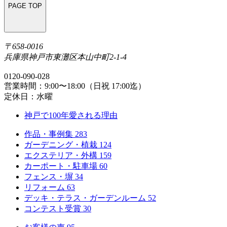
PAGE TOP
〒658-0016
兵庫県神戸市東灘区本山中町2-1-4
0120-090-028
営業時間：9:00〜18:00（日祝 17:00迄）
定休日：水曜
神戸で100年愛される理由
作品・事例集
283
ガーデニング・植栽
124
エクステリア・外構
159
カーポート・駐車場
60
フェンス・塀
34
リフォーム
63
デッキ・テラス・ガーデンルーム
52
コンテスト受賞
30