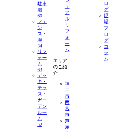
ジ
ロ
駐車
ュ
グ
場
ア
現
60
ル
フェ
場
リ
ン
ブ
フ
ス・
ロ
ォ
塀
グ
ー
34
コ
ム
リフ
ラ
ォー
ム
エリア
ム
のご紹
63
介
デッ
キ・
神
テラ
戸
ス・
市
ガー
西
デン
宮
ルー
市
ム
芦
52
屋