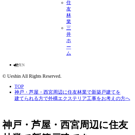
住
友
林
業
三
井
ホ
ー
ム
/
JP
EN
© Ueshin All Rights Reserved.
TOP
神戸・芦屋・西宮周辺に住友林業で新築戸建てを
建てられる方で外構エクステリア工事をお考えの方へ
神戸・芦屋・西宮周辺に住友