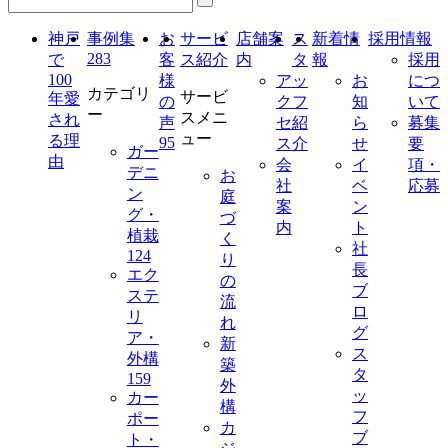
神戸
事例集
お
サービ
店舗案
ス
新着情
採用情報
283
で
客
ス紹介
内
タ
報
採用
100
様
ア
ッ
お
につ
カテゴリ
サービ
年愛
の
ク
フ
知
いて
ー
スメニ
され
声
セ
紹
ら
募集
ュー
る理
95
ス
介
せ
要
ガー
由
会
イ
項・
デニ
お
社
ベ
応募
ン
庭
案
ン
グ・
づ
内
ト
植栽
く
社
124
り
長
エク
の
ブ
ステ
流
ロ
リ
れ
グ
ア・
新
ス
外構
築
タ
159
外
ッ
カー
構
フ
ポー
カ
ブ
ト・