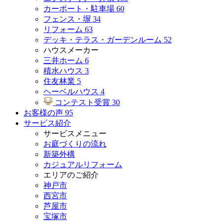
カーポート・駐車場
60
フェンス・塀
34
リフォーム
63
デッキ・テラス・ガーデンルーム
52
ハウスメーカー
三井ホーム
6
積水ハウス
3
住友林業
5
ヘーベルハウス
4
コンテスト受賞
30
お客様の声
95
サービス紹介
サービスメニュー
お庭づくりの流れ
新築外構
カジュアルリフォーム
エリアのご紹介
神戸市
西宮市
芦屋市
宝塚市