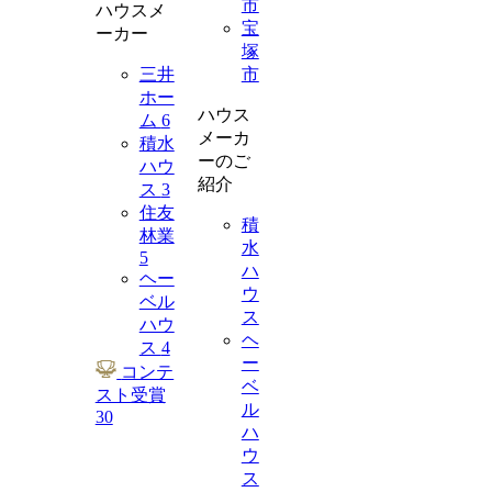
市
ハウスメ
宝
ーカー
塚
三井
市
ホー
ハウス
ム
6
メーカ
積水
ーのご
ハウ
紹介
ス
3
住友
積
林業
水
5
ハ
ヘー
ウ
ベル
ス
ハウ
ヘ
ス
4
ー
コンテ
ベ
スト受賞
ル
30
ハ
ウ
ス