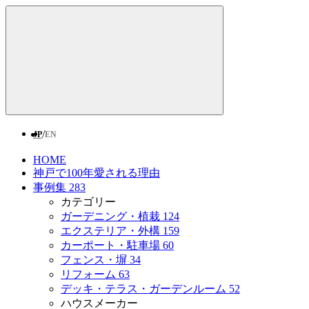
/
JP
EN
HOME
神戸で100年愛される理由
事例集
283
カテゴリー
ガーデニング・植栽
124
エクステリア・外構
159
カーポート・駐車場
60
フェンス・塀
34
リフォーム
63
デッキ・テラス・ガーデンルーム
52
ハウスメーカー