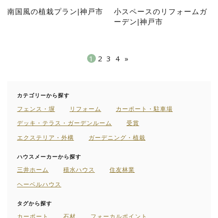
南国風の植栽プラン|神戸市
小スペースのリフォームガ
ーデン|神戸市
1
2
3
4
»
カテゴリーから探す
フェンス・塀
リフォーム
カーポート・駐車場
デッキ・テラス・ガーデンルーム
受賞
エクステリア・外構
ガーデニング・植栽
ハウスメーカーから探す
三井ホーム
積水ハウス
住友林業
ヘーベルハウス
タグから探す
カーポート
石材
フォーカルポイント