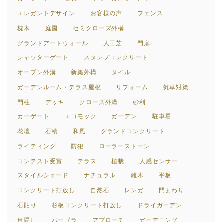
エレガントデザイン
お客様の声
フェンス
枕木
庭園
セミクローズ外構
グランドアートウォール
人工芝
門扉
シャッターゲート
スタンプコンクリート
オープン外溝
新築外構
タイル
ガーデンルーム・テラス屋根
リフォーム
雑草対策
門柱
デッキ
クローズ外溝
砂利
カーゲート
エコモック
ガーデン
駐車場
花壇
石積
和風
グランドコンクリート
ライティング
防犯
ローラーストーン
コンテスト受賞
テラス
植栽
人感センサー
スタイルシェード
ナチュラル
雑木
平板
コンクリート打放し
自然石
レンガ
門まわり
石貼り
杉板コンクリート打放し
ドライガーデン
目隠し
パーゴラ
アプローチ
ガーデニング