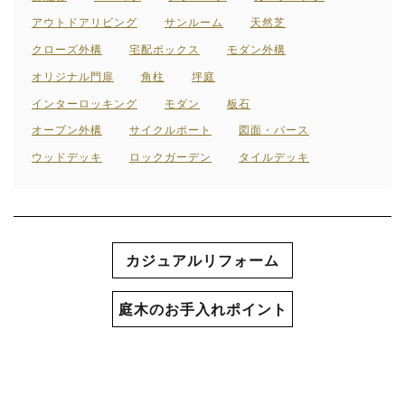
アウトドアリビング
サンルーム
天然芝
クローズ外構
宅配ボックス
モダン外構
オリジナル門扉
角柱
坪庭
インターロッキング
モダン
板石
オープン外構
サイクルポート
図面・パース
ウッドデッキ
ロックガーデン
タイルデッキ
カジュアルリフォーム
庭木のお手入れポイント