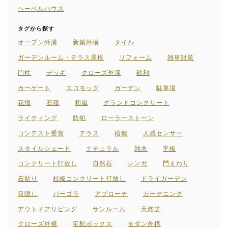
ヘーベルハウス
タグから探す
オープン外溝
新築外構
タイル
ガーデンルーム・テラス屋根
リフォーム
雑草対策
門柱
デッキ
クローズ外溝
砂利
カーゲート
エコモック
ガーデン
駐車場
花壇
石積
和風
グランドコンクリート
ライティング
防犯
ローラーストーン
コンテスト受賞
テラス
植栽
人感センサー
スタイルシェード
ナチュラル
雑木
平板
コンクリート打放し
自然石
レンガ
門まわり
石貼り
杉板コンクリート打放し
ドライガーデン
目隠し
パーゴラ
アプローチ
ガーデニング
アウトドアリビング
サンルーム
天然芝
クローズ外構
宅配ボックス
モダン外構