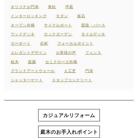
オリジナル門扉
角柱
坪庭
インターロッキング
モダン
板石
オープン外構
サイクルポート
図面・パース
ウッドデッキ
ロックガーデン
タイルデッキ
カーポート
石材
フォーカルポイント
エレガントデザイン
お客様の声
フェンス
枕木
庭園
セミクローズ外構
グランドアートウォール
人工芝
門扉
シャッターゲート
スタンプコンクリート
カジュアルリフォーム
庭木のお手入れポイント