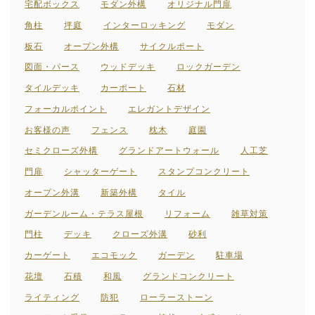
宅配ボックス
モダン外構
オリジナル門扉
角柱
坪庭
インターロッキング
モダン
板石
オープン外構
サイクルポート
図面・パース
ウッドデッキ
ロックガーデン
タイルデッキ
カーポート
石材
フォーカルポイント
エレガントデザイン
お客様の声
フェンス
枕木
庭園
セミクローズ外構
グランドアートウォール
人工芝
門扉
シャッターゲート
スタンプコンクリート
オープン外溝
新築外構
タイル
ガーデンルーム・テラス屋根
リフォーム
雑草対策
門柱
デッキ
クローズ外溝
砂利
カーゲート
エコモック
ガーデン
駐車場
花壇
石積
和風
グランドコンクリート
ライティング
防犯
ローラーストーン