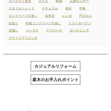
コンテスト受賞
テラス
植栽
人感センサー
スタイルシェード
ナチュラル
雑木
平板
コンクリート打放し
自然石
レンガ
門まわり
石貼り
杉板コンクリート打放し
ドライガーデン
目隠し
パーゴラ
アプローチ
ガーデニング
アウトドアリビング
カジュアルリフォーム
庭木のお手入れポイント