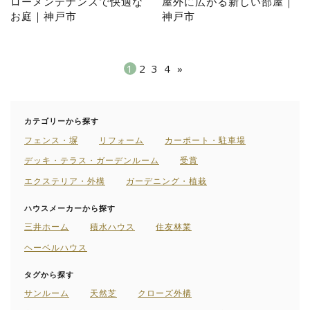
ローメンテナンスで快適な
屋外に広がる新しい部屋｜
お庭｜神戸市
神戸市
1
2
3
4
»
カテゴリーから探す
フェンス・塀
リフォーム
カーポート・駐車場
デッキ・テラス・ガーデンルーム
受賞
エクステリア・外構
ガーデニング・植栽
ハウスメーカーから探す
三井ホーム
積水ハウス
住友林業
ヘーベルハウス
タグから探す
サンルーム
天然芝
クローズ外構