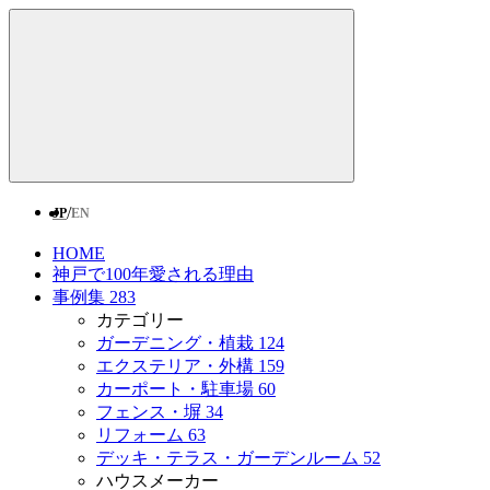
/
JP
EN
HOME
神戸で100年愛される理由
事例集
283
カテゴリー
ガーデニング・植栽
124
エクステリア・外構
159
カーポート・駐車場
60
フェンス・塀
34
リフォーム
63
デッキ・テラス・ガーデンルーム
52
ハウスメーカー