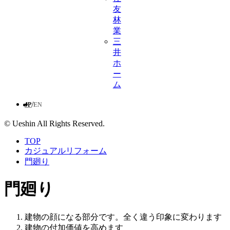
友
林
業
三
井
ホ
ー
ム
/
JP
EN
© Ueshin All Rights Reserved.
TOP
カジュアルリフォーム
門廻り
門廻り
建物の顔になる部分です。全く違う印象に変わります
建物の付加価値を高めます