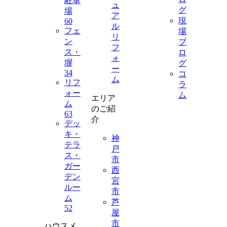
駐車
ュ
グ
場
ア
現
60
ル
フェ
場
リ
ン
ブ
フ
ス・
ロ
ォ
塀
グ
ー
34
コ
ム
リフ
ラ
ォー
ム
エリア
ム
のご紹
63
介
デッ
キ・
神
テラ
戸
ス・
市
ガー
西
デン
宮
ルー
市
ム
芦
52
屋
市
ハウスメ