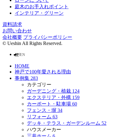
ローンについて
庭⽊のお⼿⼊れポイント
インテリア・グリーン
資料請求
お問い合わせ
会社概要
プライバシーポリシー
© Ueshin All Rights Reserved.
/
JP
EN
HOME
神戸で100年愛される理由
事例集
283
カテゴリー
ガーデニング・植栽
124
エクステリア・外構
159
カーポート・駐車場
60
フェンス・塀
34
リフォーム
63
デッキ・テラス・ガーデンルーム
52
ハウスメーカー
三井ホーム
6