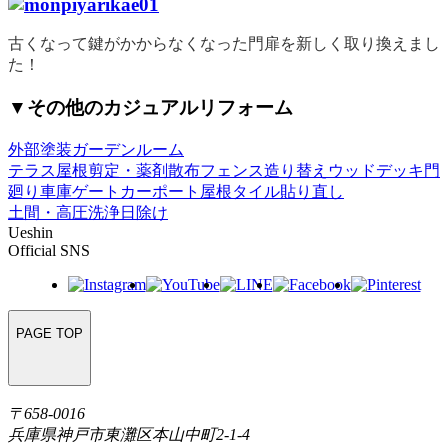
古くなって鍵がかからなくなった門扉を新しく取り換えまし
た！
▼その他のカジュアルリフォーム
外部塗装
ガーデンルーム
テラス屋根
剪定・薬剤散布
フェンス造り替え
ウッドデッキ
門
廻り
車庫ゲート
カーポート屋根
タイル貼り直し
土間・高圧洗浄
日除け
Ueshin
Official SNS
PAGE TOP
〒658-0016
兵庫県神戸市東灘区本山中町2-1-4