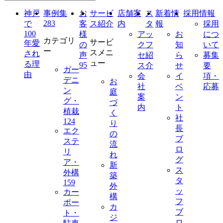
神戸
事例集
お
サービ
店舗案
ス
新着情
採用情報
283
で
客
ス紹介
内
タ
報
採用
100
様
ア
ッ
お
につ
カテゴリ
サービ
年愛
の
ク
フ
知
いて
ー
スメニ
され
声
セ
紹
ら
募集
ュー
る理
95
ス
介
せ
要
ガー
由
会
イ
項・
デニ
お
社
ベ
応募
ン
庭
案
ン
グ・
づ
内
ト
植栽
く
社
124
り
長
エク
の
ブ
ステ
流
ロ
リ
れ
グ
ア・
新
ス
外構
築
タ
159
外
ッ
カー
構
フ
ポー
カ
ブ
ト・
ジ
ロ