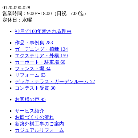
0120-090-028
営業時間：9:00〜18:00（日祝 17:00迄）
定休日：水曜
神戸で100年愛される理由
作品・事例集
283
ガーデニング・植栽
124
エクステリア・外構
159
カーポート・駐車場
60
フェンス・塀
34
リフォーム
63
デッキ・テラス・ガーデンルーム
52
コンテスト受賞
30
お客様の声
95
サービス紹介
お庭づくりの流れ
新築外構工事のご案内
カジュアルリフォーム