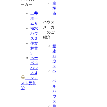
宝
ーカー
塚
三井
市
ホー
ハウス
ム
6
メーカ
積水
ーのご
ハウ
紹介
ス
3
住友
積
林業
水
5
ハ
ヘー
ウ
ベル
ス
ハウ
ヘ
ス
4
ー
コンテ
ベ
スト受賞
ル
30
ハ
ウ
ス
住