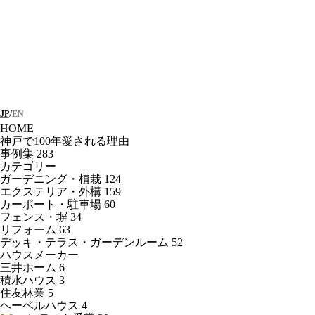
/
JP
EN
HOME
神戸で100年愛される理由
事例集
283
カテゴリー
ガーデニング・植栽
124
エクステリア・外構
159
カーポート・駐車場
60
フェンス・塀
34
リフォーム
63
デッキ・テラス・ガーデンルーム
52
ハウスメーカー
三井ホーム
6
積水ハウス
3
住友林業
5
ヘーベルハウス
4