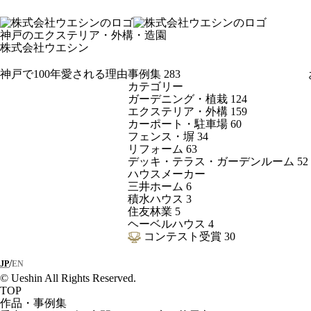
神戸のエクステリア・外構・造園
株式会社ウエシン
神戸で100年愛される理由
事例集
283
カテゴリー
ガーデニング・植栽
124
エクステリア・外構
159
カーポート・駐車場
60
フェンス・塀
34
リフォーム
63
デッキ・テラス・ガーデンルーム
52
ハウスメーカー
三井ホーム
6
積水ハウス
3
住友林業
5
ヘーベルハウス
4
コンテスト受賞
30
/
JP
EN
© Ueshin All Rights Reserved.
TOP
作品・事例集