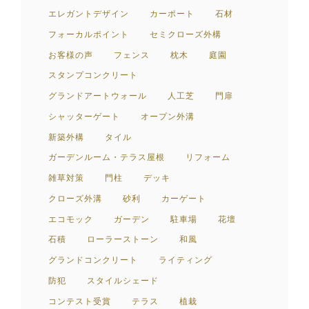
エレガントデザイン
カーポート
石材
フォーカルポイント
セミクローズ外構
お客様の声
フェンス
枕木
庭園
スタンプコンクリート
グランドアートウォール
人工芝
門扉
シャッターゲート
オープン外溝
新築外構
タイル
ガーデンルーム・テラス屋根
リフォーム
雑草対策
門柱
デッキ
クローズ外溝
砂利
カーゲート
エコモック
ガーデン
駐車場
花壇
石積
ローラーストーン
和風
グランドコンクリート
ライティング
防犯
スタイルシェード
コンテスト受賞
テラス
植栽