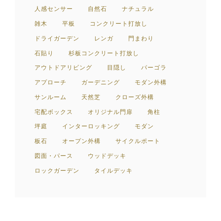
人感センサー
自然石
ナチュラル
雑木
平板
コンクリート打放し
ドライガーデン
レンガ
門まわり
石貼り
杉板コンクリート打放し
アウトドアリビング
目隠し
パーゴラ
アプローチ
ガーデニング
モダン外構
サンルーム
天然芝
クローズ外構
宅配ボックス
オリジナル門扉
角柱
坪庭
インターロッキング
モダン
板石
オープン外構
サイクルポート
図面・パース
ウッドデッキ
ロックガーデン
タイルデッキ