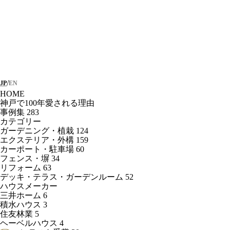
/
JP
EN
HOME
神戸で100年愛される理由
事例集
283
カテゴリー
ガーデニング・植栽
124
エクステリア・外構
159
カーポート・駐車場
60
フェンス・塀
34
リフォーム
63
デッキ・テラス・ガーデンルーム
52
ハウスメーカー
三井ホーム
6
積水ハウス
3
住友林業
5
ヘーベルハウス
4