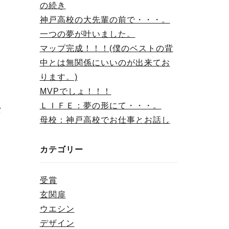
の続き
神戸高校の大先輩の前で・・・。
一つの夢が叶いました。
マップ完成！！！(僕のベストの背
中とは無関係にいいのが出来てお
ります。)
MVPでしょ！！！
ＬＩＦＥ：夢の形にて・・・。
な
母校：神戸高校でお仕事とお話し
カテゴリー
受賞
玄関扉
ウエシン
デザイン