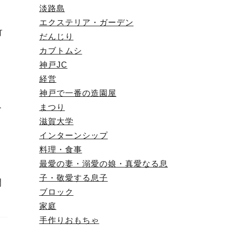
淡路島
エクステリア・ガーデン
竹
だんじり
カブトムシ
神戸JC
経営
神戸で一番の造園屋
終
まつり
滋賀大学
インターンシップ
料理・食事
最愛の妻・溺愛の娘・真愛なる息
子・敬愛する息子
間
ブロック
家庭
手作りおもちゃ