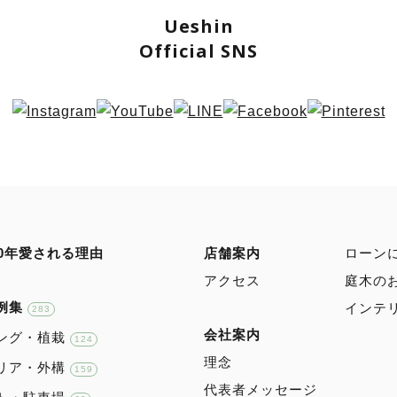
Ueshin
Official SNS
00年愛される理由
店舗案内
ローン
アクセス
庭⽊の
例集
インテ
283
会社案内
ング・植栽
124
理念
リア・外構
159
代表者メッセージ