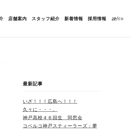
/
介
店舗案内
スタッフ紹介
新着情報
採用情報
JP
EN
最新記事
いざ！！！広島へ！！！
久々に・・・。
神戸高校４６回生 同窓会
コベルコ神戸スティーラーズ：夢