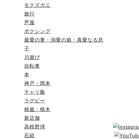
モクズガニ
旅行
芦屋
ボクシング
最愛の妻・溺愛の娘・真愛なる息
子
川遊び
自転車
本
神戸・岡本
チャリ飯
ラグビー
植栽・植木
新店舗
高校野球
石組