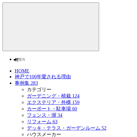
/
JP
EN
HOME
神戸で100年愛される理由
事例集
283
カテゴリー
ガーデニング・植栽
124
エクステリア・外構
159
カーポート・駐車場
60
フェンス・塀
34
リフォーム
63
デッキ・テラス・ガーデンルーム
52
ハウスメーカー