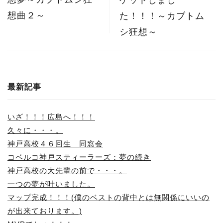
想曲２～
た！！！～カブトム
シ狂想～
最新記事
いざ！！！広島へ！！！
久々に・・・。
神戸高校４６回生 同窓会
コベルコ神戸スティーラーズ：夢の続き
神戸高校の大先輩の前で・・・。
一つの夢が叶いました。
マップ完成！！！(僕のベストの背中とは無関係にいいの
が出来ております。)