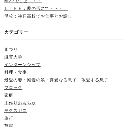
MVPでしょ！！！
ＬＩＦＥ：夢の形にて・・・。
母校：神戸高校でお仕事とお話し
カテゴリー
まつり
滋賀大学
インターンシップ
料理・食事
最愛の妻・溺愛の娘・真愛なる息子・敬愛する息子
ブロック
家庭
手作りおもちゃ
モクズガニ
旅行
芦屋