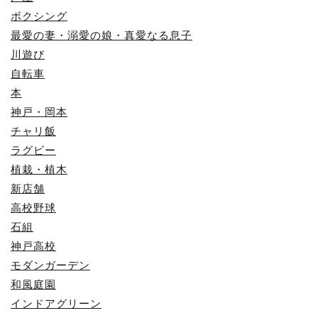
ボクシング
最愛の妻・溺愛の娘・真愛なる息子
川遊び
自転車
本
神戸・岡本
チャリ飯
ラグビー
植栽・植木
新店舗
高校野球
石組
神戸高校
モダンガーデン
和風庭園
インドアグリーン