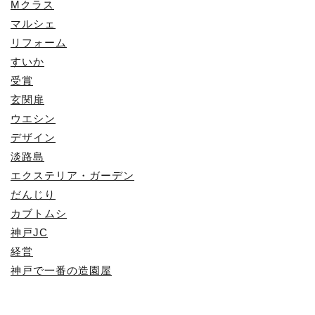
Mクラス
マルシェ
リフォーム
すいか
受賞
玄関扉
ウエシン
デザイン
淡路島
エクステリア・ガーデン
だんじり
カブトムシ
神戸JC
経営
神戸で一番の造園屋