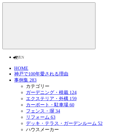
/
JP
EN
HOME
神戸で100年愛される理由
事例集
283
カテゴリー
ガーデニング・植栽
124
エクステリア・外構
159
カーポート・駐車場
60
フェンス・塀
34
リフォーム
63
デッキ・テラス・ガーデンルーム
52
ハウスメーカー