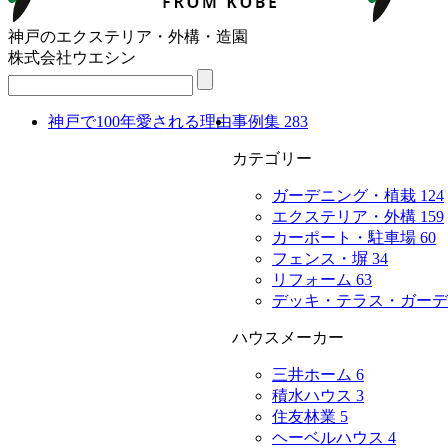
神戸のエクステリア・外構・造園
株式会社ウエシン
神戸で100年愛される理由
事例集
283
カテゴリー
ガーデニング・植栽
124
エクステリア・外構
159
カーポート・駐車場
60
フェンス・塀
34
リフォーム
63
デッキ・テラス・ガー
ハウスメーカー
三井ホーム
6
積水ハウス
3
住友林業
5
ヘーベルハウス
4