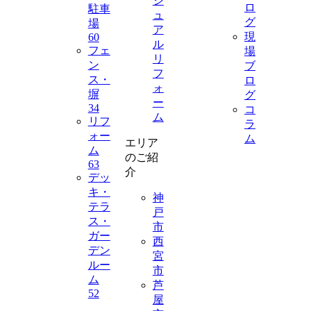
ジ
ロ
駐車
ュ
グ
場
ア
現
60
ル
フェ
場
リ
ン
ブ
フ
ス・
ロ
ォ
塀
グ
ー
34
コ
ム
リフ
ラ
ォー
ム
エリア
ム
のご紹
63
介
デッ
キ・
神
テラ
戸
ス・
市
ガー
西
デン
宮
ルー
市
ム
芦
52
屋