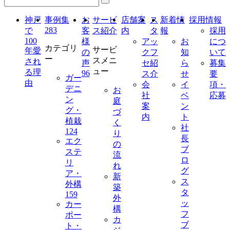
神戸
事例集
お
サービ
店舗案
ス
新着情
採用情報
283
で
客
ス紹介
内
タ
報
採用
100
様
ア
ッ
お
につ
カテゴリ
サービ
年愛
の
ク
フ
知
いて
ー
スメニ
され
声
セ
紹
ら
募集
ュー
る理
96
ス
介
せ
要
ガー
由
会
イ
項・
デニ
お
社
ベ
応募
ン
庭
案
ン
グ・
づ
内
ト
植栽
く
社
124
り
長
エク
の
ブ
ステ
流
ロ
リ
れ
グ
ア・
新
ス
外構
築
タ
159
外
ッ
カー
構
フ
ポー
カ
ブ
ト・