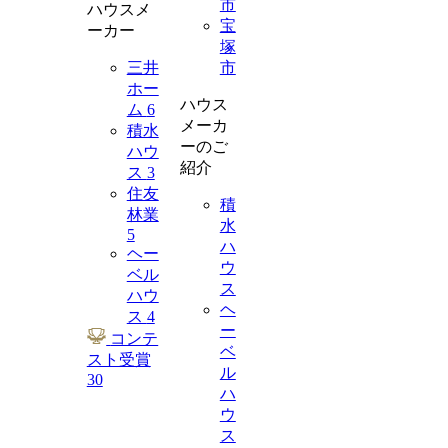
市
ハウスメ
宝
ーカー
塚
三井
市
ホー
ハウス
ム
6
メーカ
積水
ーのご
ハウ
紹介
ス
3
住友
積
林業
水
5
ハ
ヘー
ウ
ベル
ス
ハウ
ヘ
ス
4
ー
コンテ
ベ
スト受賞
ル
30
ハ
ウ
ス