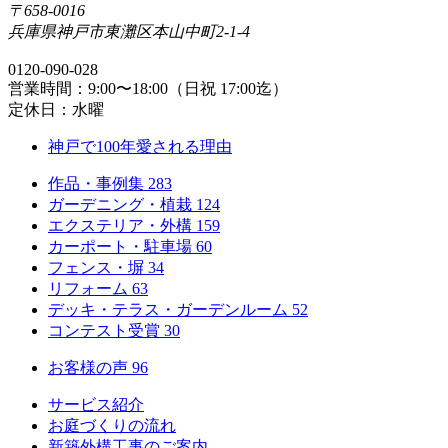
〒658-0016
兵庫県神戸市東灘区本山中町2-1-4
0120-090-028
営業時間：9:00〜18:00（日祝 17:00迄）
定休日：水曜
神戸で100年愛される理由
作品・事例集
283
ガーデニング・植栽
124
エクステリア・外構
159
カーポート・駐車場
60
フェンス・塀
34
リフォーム
63
デッキ・テラス・ガーデンルーム
52
コンテスト受賞
30
お客様の声
96
サービス紹介
お庭づくりの流れ
新築外構工事のご案内