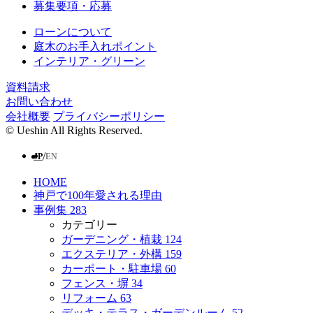
募集要項・応募
ローンについて
庭⽊のお⼿⼊れポイント
インテリア・グリーン
資料請求
お問い合わせ
会社概要
プライバシーポリシー
© Ueshin All Rights Reserved.
/
JP
EN
HOME
神戸で100年愛される理由
事例集
283
カテゴリー
ガーデニング・植栽
124
エクステリア・外構
159
カーポート・駐車場
60
フェンス・塀
34
リフォーム
63
デッキ・テラス・ガーデンルーム
52