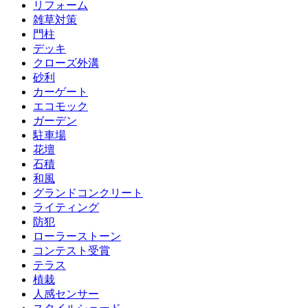
リフォーム
雑草対策
門柱
デッキ
クローズ外溝
砂利
カーゲート
エコモック
ガーデン
駐車場
花壇
石積
和風
グランドコンクリート
ライティング
防犯
ローラーストーン
コンテスト受賞
テラス
植栽
人感センサー