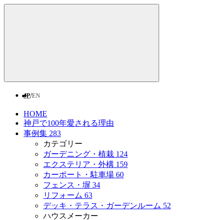
/
JP
EN
HOME
神戸で100年愛される理由
事例集
283
カテゴリー
ガーデニング・植栽
124
エクステリア・外構
159
カーポート・駐車場
60
フェンス・塀
34
リフォーム
63
デッキ・テラス・ガーデンルーム
52
ハウスメーカー