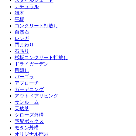
スタイルシェード
ナチュラル
雑木
平板
コンクリート打放し
自然石
レンガ
門まわり
石貼り
杉板コンクリート打放し
ドライガーデン
目隠し
パーゴラ
アプローチ
ガーデニング
アウトドアリビング
サンルーム
天然芝
クローズ外構
宅配ボックス
モダン外構
オリジナル門扉