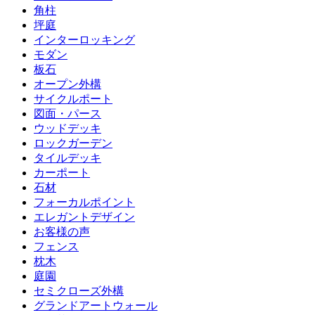
角柱
坪庭
インターロッキング
モダン
板石
オープン外構
サイクルポート
図面・パース
ウッドデッキ
ロックガーデン
タイルデッキ
カーポート
石材
フォーカルポイント
エレガントデザイン
お客様の声
フェンス
枕木
庭園
セミクローズ外構
グランドアートウォール