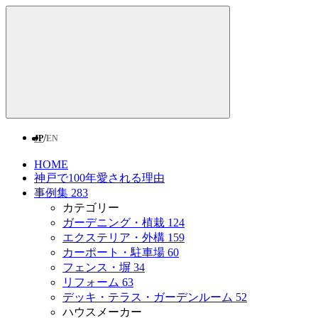
/
JP
EN
HOME
神戸で100年愛される理由
事例集
283
カテゴリー
ガーデニング・植栽
124
エクステリア・外構
159
カーポート・駐車場
60
フェンス・塀
34
リフォーム
63
デッキ・テラス・ガーデンルーム
52
ハウスメーカー