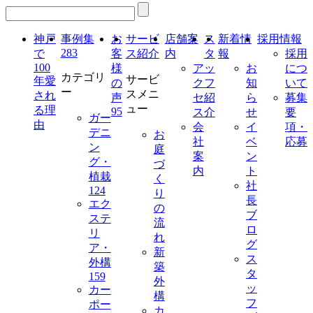
神戸
事例集
お
サービ
店舗案
ス
新着情
採用情報
283
で
客
ス紹介
内
タ
報
採用
100
様
ア
ッ
お
につ
カテゴリ
サービ
年愛
の
ク
フ
知
いて
ー
スメニ
され
声
セ
紹
ら
募集
ュー
る理
95
ス
介
せ
要
ガー
由
会
イ
項・
デニ
お
社
ベ
応募
ン
庭
案
ン
グ・
づ
内
ト
植栽
く
社
124
り
長
エク
の
ブ
ステ
流
ロ
リ
れ
グ
ア・
新
ス
外構
築
タ
159
外
ッ
カー
構
フ
ポー
カ