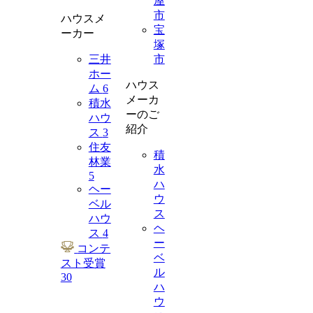
屋
市
ハウスメ
宝
ーカー
塚
三井
市
ホー
ハウス
ム
6
メーカ
積水
ーのご
ハウ
紹介
ス
3
住友
積
林業
水
5
ハ
ヘー
ウ
ベル
ス
ハウ
ヘ
ス
4
ー
コンテ
ベ
スト受賞
ル
30
ハ
ウ