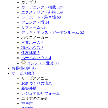
カテゴリー
ガーデニング・植栽
124
エクステリア・外構
159
カーポート・駐車場
60
フェンス・塀
34
リフォーム
63
デッキ・テラス・ガーデンルーム
52
ハウスメーカー
三井ホーム
6
積水ハウス
3
住友林業
5
ヘーベルハウス
4
コンテスト受賞
30
お客様の声
95
サービス紹介
サービスメニュー
お庭づくりの流れ
新築外構
カジュアルリフォーム
エリアのご紹介
神戸市