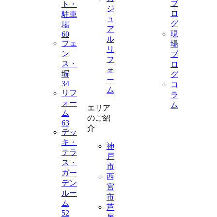
ブ
ト・
ジ
ロ
駐車
ュ
グ
場
ア
現
60
ル
フェ
場
リ
ン
ブ
フ
ス・
ロ
ォ
塀
グ
ー
34
コ
ム
リフ
ラ
ォー
ム
エリア
ム
のご紹
63
介
デッ
キ・
神
テラ
戸
ス・
市
ガー
西
デン
宮
ルー
市
ム
芦
52